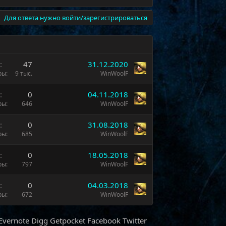
Для ответа нужно войти/зарегистрироваться
ы
47
31.12.2020
ры
9 тыс.
WinWoolF
ы
0
04.11.2018
ры
646
WinWoolF
ы
0
31.08.2018
ры
685
WinWoolF
ы
0
18.05.2018
ры
797
WinWoolF
ы
0
04.03.2018
ры
672
WinWoolF
Evernote
Digg
Getpocket
Facebook
Twitter