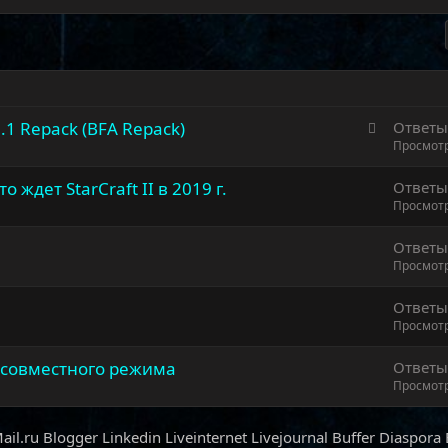
З
0.1 Repack (BFA Repack)
Ответ
а
Просмот
к
о ждет StarCraft II в 2019 г.
Ответ
р
Просмот
е
п
Ответ
л
Просмот
е
н
Ответ
о
Просмот
 совместного режима
Ответ
Просмот
ail.ru
Blogger
Linkedin
Liveinternet
Livejournal
Buffer
Diaspora