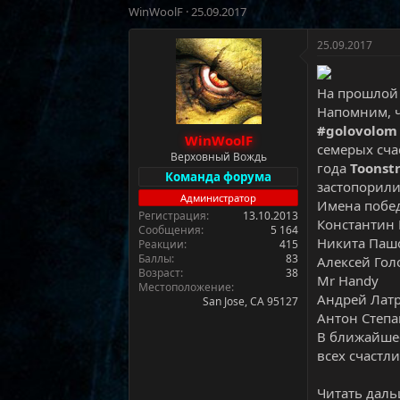
А
Д
WinWoolF
25.09.2017
в
а
т
т
25.09.2017
о
а
р
н
т
а
На прошлой
е
ч
Напомним, ч
м
а
#golovolom
WinWoolF
ы
л
семерых сча
а
Верховный Вождь
года
Toonst
Команда форума
застопорили
Администратор
Имена побе
Регистрация
13.10.2013
Константин 
Сообщения
5 164
Никита Паш
Реакции
415
Баллы
83
Алексей Гол
Возраст
38
Mr Handy
Местоположение
Андрей Лат
San Jose, CA 95127
Антон Степ
В ближайшее
всех счастл
Читать дальш