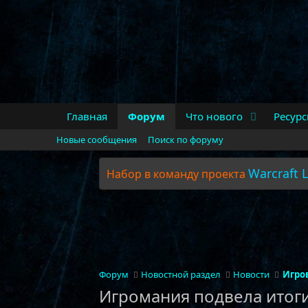
Главная
Форум
Что нового
Ресур
Новые сообщения
Поиск по форуму
Warcraft L
Набор в команду проекта
Форум
Новостной раздел
Новости
Игро
Игромания подвела итоги