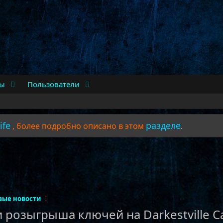
сы
Пользователи
ife
разделе
, более подробно описано в этом
.
вые новости
 розыгрыша ключей на Darkestville Ca