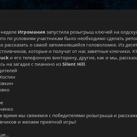
 неделе
Игромания
запустила розыгрыш ключей на олдску
то по условиям участникам было необходимо сделать репос
и рассказать о самой запомнившейся головоломке. Из дес
стливчиков, которые и получат от нас заветные ключики. 
ruck
и его телефонную викторину, другие, как и мы, расска
сь на загадке с пианино из
Silent Hill
.
дителей
Костин
овкин
овко
ре
аненко
 время мы свяжемся с победителями розыгрыша и расскаже
ивчиков и желаем приятной игры!​
е...