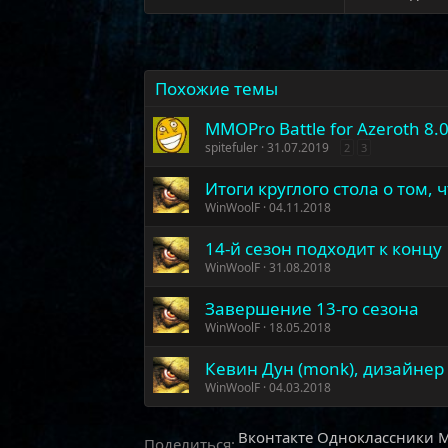
Похожие темы
MMOPro Battle for Azeroth 8.
spitefuler
31.07.2019
2
3
Итоги круглого стола о том, чт
WinWoolF
04.11.2018
14-й сезон подходит к концу
WinWoolF
31.08.2018
Завершение 13-го сезона
WinWoolF
18.05.2018
Кевин Дун (monk), дизайнер
WinWoolF
04.03.2018
Вконтакте
Одноклассники
M
Поделиться: