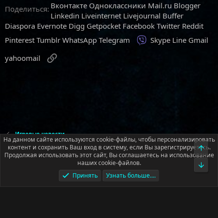
Вконтакте
Одноклассники
Mail.ru
Blogger
Поделиться:
Linkedin
Liveinternet
Livejournal
Buffer
Diaspora
Evernote
Digg
Getpocket
Facebook
Twitter
Reddit
Viber
Pinterest
Tumblr
WhatsApp
Telegram
Skype
Line
Gmail
Ссылка
yahoomail
Игровые новости
На данном сайте используются cookie-файлы, чтобы персонализировать
контент и сохранить Ваш вход в систему, если Вы зарегистрируетесь.
Верх
Продолжая использовать этот сайт, Вы соглашаетесь на использование
Русский (RU)
наших cookie-файлов.
Низ
Обратная связь
Условия и правила
Принять
Узнать больше....
Политика конфиденциальности
Помощь
Главная
R
S
S