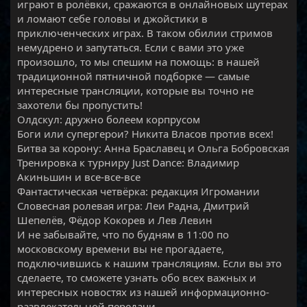
играют в ролёвки, сражаются в онлайновых шутерах
и ломают себе головы и джойстики в
приключенческих играх. В таком обилии стримов
немудрено и запутаться. Если с вами это уже
произошло, то мы спешим на помощь: в нашей
традиционной пятничной подборке — самые
интересные трансляции, которые вы точно не
захотели бы пропустить!
Олдскул: дружно болеем корпрусом
Боги или супергерои? Никита Власов против всех!
Битва за корону: Анна Браславец и Ольга Бобровская
Тренировка к турниру Just Dance: Владимир
Акиньшин и все-все-все
Фантастическая четвёрка: редакция Игромании
Словесная ролевая игра: Леи Радна, Дмитрий
Шепелёв, Фёдор Кокорев и Лев Левин
И не забывайте, что по будням в 11:00 по
московскому времени вы не прогадаете,
подключившись к нашим трансляциям. Если вы это
сделаете, то сможете узнать обо всех важных и
интересных новостях из нашей информационно-
развлекательной передачи.