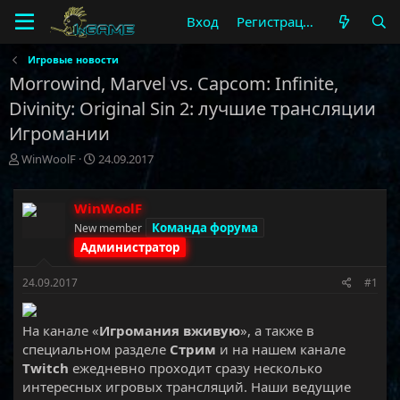
Вход
Регистрация
Игровые новости
Morrowind, Marvel vs. Capcom: Infinite,
Divinity: Original Sin 2: лучшие трансляции
Игромании
А
Д
WinWoolF
24.09.2017
в
а
т
т
о
а
WinWoolF
р
н
Команда форума
New member
т
а
Администратор
е
ч
м
а
24.09.2017
#1
ы
л
а
На канале «
Игромания вживую
», а также в
специальном разделе
Стрим
и на нашем канале
Twitch
ежедневно проходит сразу несколько
интересных игровых трансляций. Наши ведущие