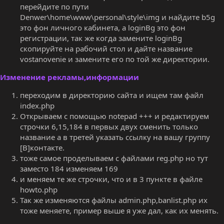
перейдите по пути
Denwer\home\www\personal\style\img и найдите b5g
это фон личного кабинета, а loginBg это фон
регистрации, так же когда замените loginBg
скопируйте на рабочий стол и дайте название
vostanovenie и замените его по той же директории.
Изменение рекламы,информации
переходим в директорию сайта и ищем там файл
index.php
Открываем с помощью notepad +++ и редактируем
строчки 6,15,184 в первых двух сменить только
название а в третей указать ссылку на вашу группу
[В]контакте.
тоже самое проделываем с файлами reg.php но тут
заместо 184 изменяем 169
и меняем те же строчки, что и в 3 пункте в файле
howto.php
Так же изменяются файлы admin.php,banlist.php их
тоже меняете, пример выше я уже дал, как их менять.