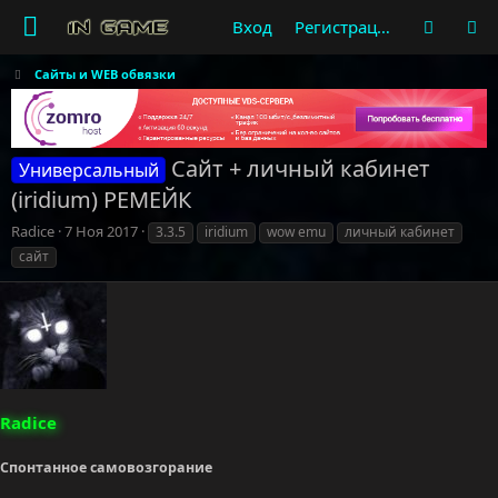
Вход
Регистрация
Сайты и WEB обвязки
Сайт + личный кабинет
Универсальный
(iridium) РЕМЕЙК
А
Д
Т
Radice
7 Ноя 2017
3.3.5
iridium
wow emu
личный кабинет
в
а
е
сайт
т
т
г
о
а
и
р
н
т
а
е
ч
м
а
ы
л
а
Radice
Спонтанное самовозгорание