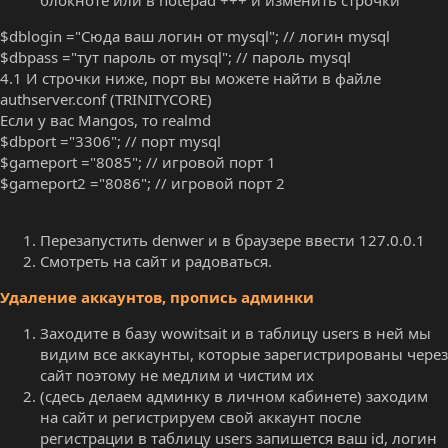
блокноте или в notepad +++ и изменить строчки
$dblogin ="Сюда ваш логин от mysql"; // логин mysql
$dbpass ="тут пароль от mysql"; // пароль mysql
4.1 И строчки ниже, порт вы можете найти в файле
authserver.conf (TRINITYCORE)
Если у вас Mangos, то realmd
$dbport ="3306"; // порт mysql
$gameport ="8085"; // игровой порт 1
$gameport2 ="8086"; // игровой порт 2
Перезапустить denwer и в браузере ввести 127.0.0.1
Смотреть на сайт и радоваться.
Удаление аккаунтов, пропись админки
Заходите в базу wowitsait и в таблицу users в ней мы
видим все аккаунты, которые зарегистрированы через
сайт поэтому не медлим и чистим их
(сдесь делаем админку в личном кабинете) заходим
на сайт и регистрируем свой аккаунт после
регистрации в таблицу users запишется ваш id, логин