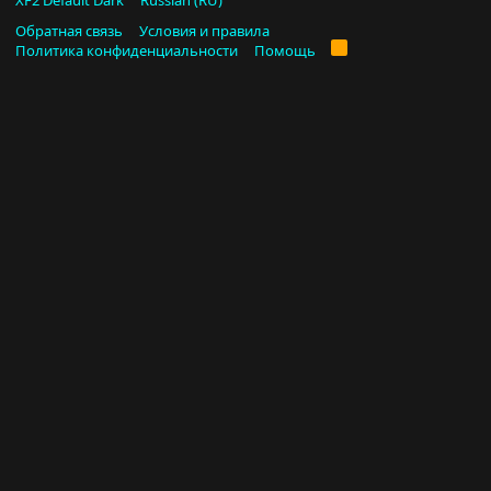
XF2 Default Dark
Russian (RU)
Обратная связь
Условия и правила
R
Политика конфиденциальности
Помощь
S
S