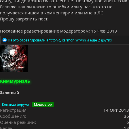
сайту, нигде можно сказать его нет.Поэтому поставить +сик.
Если же нашли какие-то ошибки или у вас, что-то не
получается пишем в комментарии или мне в ЛС
Прошу закрепить пост.
Последнее редактирование модератором:
15 Фев 2019
Р
На это отреагировали
antitonic
,
xarmor
,
Wrynn
и еще 2 других
е
а
к
ц
и
и
:
Киммуриэль
Залетный
Команда форума
Модератор
Регистрация
14 Окт 2013
Сообщения
36
Оценка реакций
6
Баллы
13