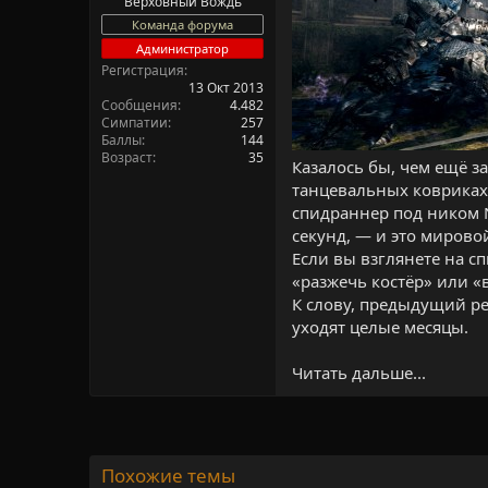
Верховный Вождь
а
Команда форума
Администратор
Регистрация
13 Окт 2013
Сообщения
4.482
Симпатии
257
Баллы
144
Возраст
35
Казалось бы, чем ещё 
танцевальных ковриках,
спидраннер под ником 
секунд, — и это мирово
Если вы взглянете на сп
«разжечь костёр» или «
К слову, предыдущий ре
уходят целые месяцы.​
Читать дальше...
Похожие темы