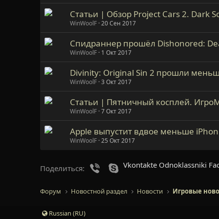
Статьи | Обзор Project Cars 2. Dark
WinWoolF
20 Сен 2017
Спидраннер прошёл Dishonored: Deat
WinWoolF
1 Окт 2017
Divinity: Original Sin 2 прошли мень
WinWoolF
3 Окт 2017
Статьи | Пятничный косплей. ИгроМир
WinWoolF
7 Окт 2017
Apple выпустит вдвое меньше iPhon
WinWoolF
25 Окт 2017
Vkontakte
Odnoklassniki
Fa
Viber
Skype
Поделиться:
Форум
Новостной раздел
Новости
Игровые ново
Russian (RU)