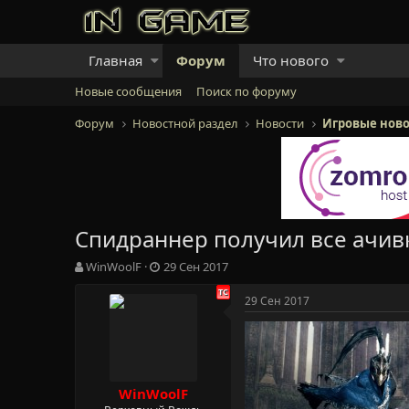
Главная
Форум
Что нового
Новые сообщения
Поиск по форуму
Форум
Новостной раздел
Новости
Игровые ново
Спидраннер получил все ачивк
А
Д
WinWoolF
29 Сен 2017
в
а
т
т
29 Сен 2017
о
а
р
н
т
а
е
ч
м
а
WinWoolF
ы
л