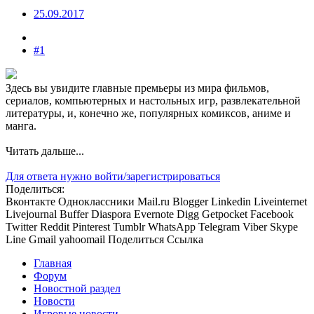
25.09.2017
#1
Здесь вы увидите главные премьеры из мира фильмов,
сериалов, компьютерных и настольных игр, развлекательной
литературы, и, конечно же, популярных комиксов, аниме и
манга.​
Читать дальше...
Для ответа нужно войти/зарегистрироваться
Поделиться:
Вконтакте
Одноклассники
Mail.ru
Blogger
Linkedin
Liveinternet
Livejournal
Buffer
Diaspora
Evernote
Digg
Getpocket
Facebook
Twitter
Reddit
Pinterest
Tumblr
WhatsApp
Telegram
Viber
Skype
Line
Gmail
yahoomail
Поделиться
Ссылка
Главная
Форум
Новостной раздел
Новости
Игровые новости