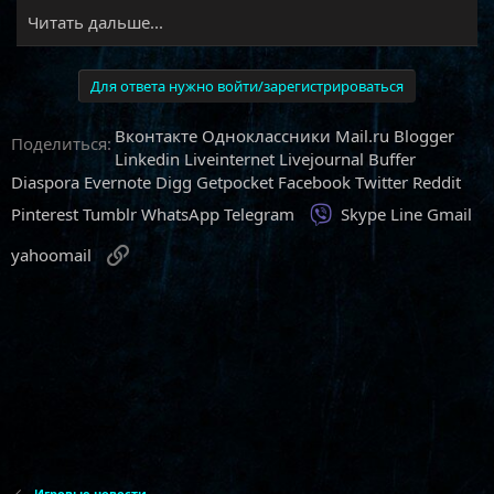
Читать дальше...
Для ответа нужно войти/зарегистрироваться
Вконтакте
Одноклассники
Mail.ru
Blogger
Поделиться:
Linkedin
Liveinternet
Livejournal
Buffer
Diaspora
Evernote
Digg
Getpocket
Facebook
Twitter
Reddit
Viber
Pinterest
Tumblr
WhatsApp
Telegram
Skype
Line
Gmail
Ссылка
yahoomail
Игровые новости