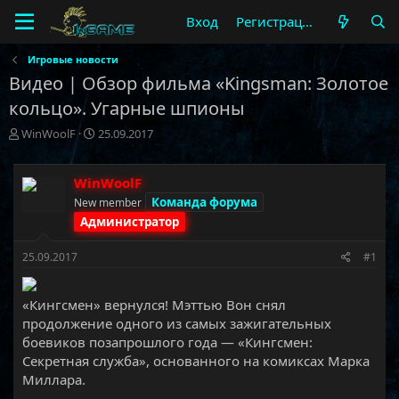
Вход
Регистрация
Игровые новости
Видео | Обзор фильма «Kingsman: Золотое
кольцо». Угарные шпионы
А
Д
WinWoolF
25.09.2017
в
а
т
т
о
а
WinWoolF
р
н
Команда форума
New member
т
а
Администратор
е
ч
м
а
25.09.2017
#1
ы
л
а
«Кингсмен» вернулся! Мэттью Вон снял
продолжение одного из самых зажигательных
боевиков позапрошлого года — «Кингсмен:
Секретная служба», основанного на комиксах Марка
Миллара.​