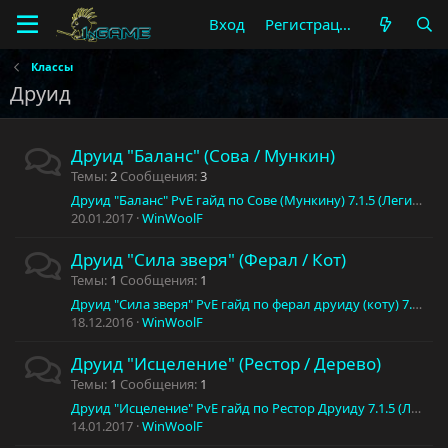
Вход
Регистрация
Классы
Друид
Друид "Баланс" (Сова / Мункин)
Темы
2
Сообщения
3
Друид "Баланс" PvE гайд по Сове (Мункину) 7.1.5 (Легион)
20.01.2017
WinWoolF
Друид "Сила зверя" (Ферал / Кот)
Темы
1
Сообщения
1
Друид "Сила зверя" PvE гайд по ферал друиду (коту) 7.1.5 (Легион)
18.12.2016
WinWoolF
Друид "Исцеление" (Рестор / Дерево)
Темы
1
Сообщения
1
Друид "Исцеление" PvE гайд по Рестор Друиду 7.1.5 (Легион)
14.01.2017
WinWoolF