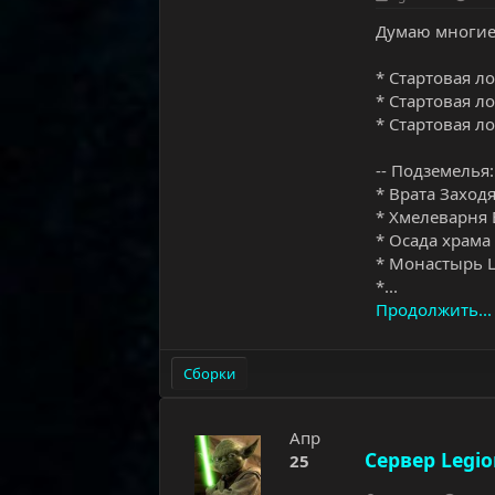
Думаю многие
* Стартовая л
* Стартовая л
* Стартовая л
-- Подземелья:
* Врата Заход
* Хмелеварня
* Осада храма
* Монастырь 
*...
Продолжить...
Сборки
Апр
Сервер Legio
25