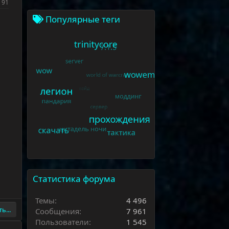
91
Популярные теги
Статистика форума
Темы
4 496
ь...
Сообщения
7 961
Пользователи
1 545