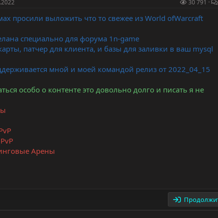
.2022
30 791
мах просили выложить что то свежее из World ofWarcraft
делана специально для форума 1n-game
арты, патчер для клиента, и базы для заливки в ваш mysql
держивается мной и моей командой релиз от 2022_04_15
ться особо о контенте это довольно долго и писать я не
лы
PvP
 PvP
тинговые Арены
Продолжит