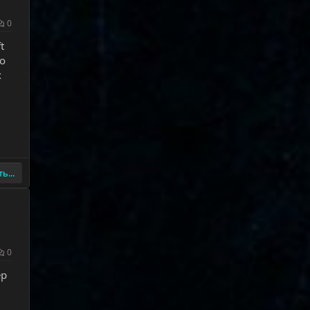
0
t
то
х
ь...
0
ер