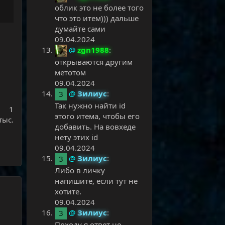
облик это не более того
что это итем))) дальше
думайте сами
09.04.2024
@
zgn1988
:
открываются другим
метотом
09.04.2024
@
Зилиус
:
З
Так нужно найти id
1
этого итема, чтобы его
тыс.
добавить. На вовхеде
нету этих id
09.04.2024
@
Зилиус
:
З
Либо в личку
напишите, если тут не
хотите.
09.04.2024
@
Зилиус
:
З
Походу я ответ не