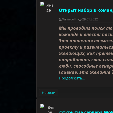
Янв
Открыт набор в коман
29
WinWoolF
29.01.2022
Мы проводим поиск лю
команде и внести поси
Это отличная возможн
проекту и развиваться
желающих, как претен
попробовать свои сил
люди, способные генер
Главное, это желание д
Продолжить...
Новости
Дек
Открытие сервера WoW 
20