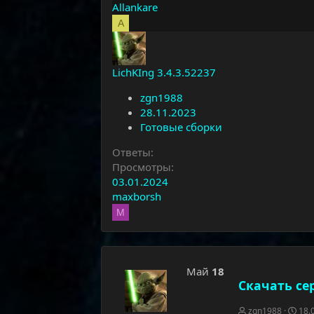
Allankare
A
LichKIng 3.4.3.52237
zgn1988
28.11.2023
Готовые сборки
Ответы
Просмотры
03.01.2024
maxborsh
M
Май
18
Скачать сер
zgn1988
18.