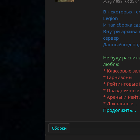
zgn1988
25.04
В некоторых те
Legion
И так сборка с
Внутри архива к
сервер
Данный код под
Не буду распина
люблю
* Классовые за
* Гарнизоны
* Рейтинговые 
* Праздничные
* Арены и Рей
* Локальные...
Продолжить...
Сборки