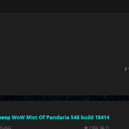
2 
вер WoW Mist Of Pandaria 548 build 18414
05.2022
7 904
11