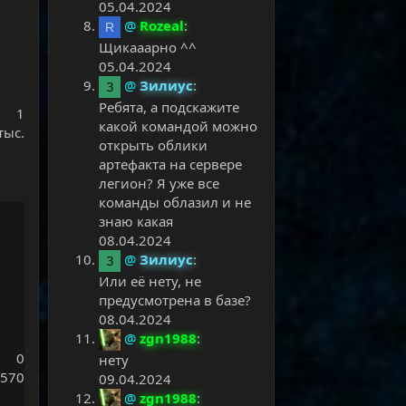
05.04.2024
@
Rozeal
:
R
Щикааарно ^^
05.04.2024
@
Зилиус
:
З
Ребята, а подскажите
1
какой командой можно
тыс.
открыть облики
артефакта на сервере
легион? Я уже все
команды облазил и не
знаю какая
08.04.2024
@
Зилиус
:
З
Или еë нету, не
предусмотрена в базе?
08.04.2024
@
zgn1988
:
0
нету
570
09.04.2024
@
zgn1988
: