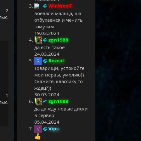
@
WinWoolF
:
2
воевали мальца, ша
тыс.
отбухаемся и ченить
замутим
19.03.2024
@
zgn1988
:
да есть такое
24.03.2024
@
Rozeal
:
R
Товарищи, успокойте
мои нервы, умоляю))
Скажите, классику то
ждац?))
30.03.2024
1
@
zgn1988
:
тыс.
да да жду новые диски
в сервер
05.04.2024
@
Vips
:
V