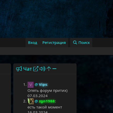
Вход
Регистрация
Поиск
Чат
@
Vips
:
V
Опять форум притих)
07.03.2024
@
zgn1988
:
есть такой момент
16.03.2024