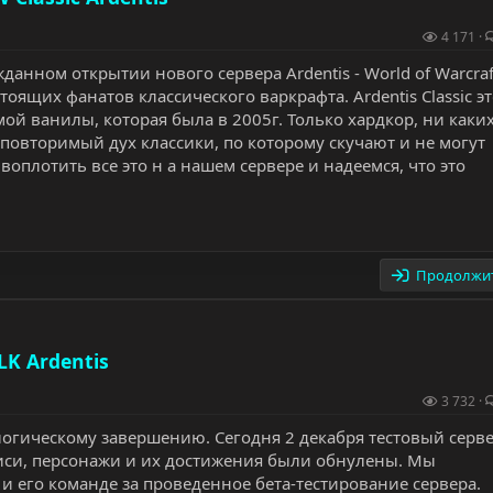
4 171
анном открытии нового сервера Ardentis - World of Warcraf
астоящих фанатов классического варкрафта. Ardentis Classic э
мой ванилы, которая была в 2005г. Только хардкор, ни каки
повторимый дух классики, по которому скучают и не могут
воплотить все это н а нашем сервере и надеемся, что это
Продолжит
K Ardentis
3 732
логическому завершению. Сегодня 2 декабря тестовый серв
писи, персонажи и их достижения были обнулены. Мы
и его команде за проведенное бета-тестирование сервера.