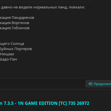
 давно не видели нормальных панд, поехали:
окация Пандаренов
окация Воргенов
окация Гоблинов
ящего Солнца
 Буйных Портеров
 Нюцзао
Шадо-Пан
Продолжит
n 7.3.5 - 1N GAME EDITION [TC] 735 26972