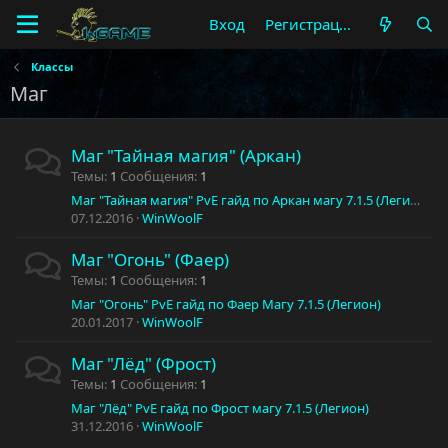
Вход
Регистрация
Классы
Маг
Маг "Тайная магия" (Аркан)
Темы
1
Сообщения
1
Маг "Тайная магия" PvE гайд по Аркан магу 7.1.5 (Легион)
07.12.2016
WinWoolF
Маг "Огонь" (Фаер)
Темы
1
Сообщения
1
Маг "Огонь" PvE гайд по Фаер Магу 7.1.5 (Легион)
20.01.2017
WinWoolF
Маг "Лёд" (Фрост)
Темы
1
Сообщения
1
Маг "Лёд" PvE гайд по Фрост магу 7.1.5 (Легион)
31.12.2016
WinWoolF