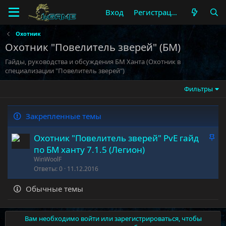
Вход
Регистрация
Охотник
Охотник "Повелитель зверей" (БМ)
Гайды, руководства и обсуждения БМ Ханта (Охотник в
специализации "Повелитель зверей")
Фильтры
Закрепленные темы
З
Охотник "Повелитель зверей" PvE гайд
а
по БМ ханту 7.1.5 (Легион)
к
WinWoolF
р
Ответы
0
11.12.2016
е
Обычные темы
п
л
е
Вам необходимо войти или зарегистрироваться, чтобы
н