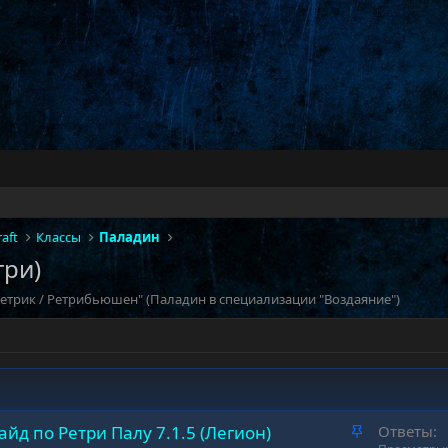
aft
Классы
Паладин
три)
Ретрик / Ретрибьюшен" (Паладин в специализации "Воздаяние")
З
айд по Ретри Палу 7.1.5 (Легион)
Ответы