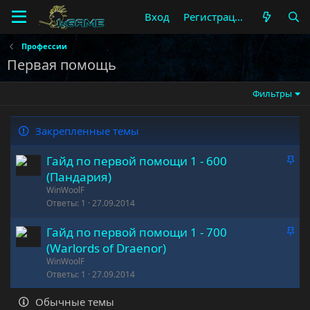
Вход
Регистрация
Профессии
Первая помощь
Фильтры
Закрепленные темы
З
Гайд по первой помощи 1 - 600
а
(Пандария)
к
WinWoolF
р
Ответы
1
27.09.2014
е
З
Гайд по первой помощи 1 - 700
п
а
л
(Warlords of Draenor)
к
е
WinWoolF
р
Ответы
1
27.09.2014
н
е
о
Обычные темы
п