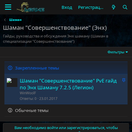
Вход
Регистрация
Шаман
Шаман "Совершенствование" (Энх)
Гайды, руководства и обсуждения Энх шаману (Шаман в
специализации "Совершенствование")
Фильтры
Закрепленные темы
З
Шаман "Совершенствование" PvE гайд
а
по Энх Шаману 7.2.5 (Легион)
к
WinWoolF
р
Ответы
0
23.01.2017
е
Обычные темы
п
л
е
Вам необходимо войти или зарегистрироваться, чтобы
н