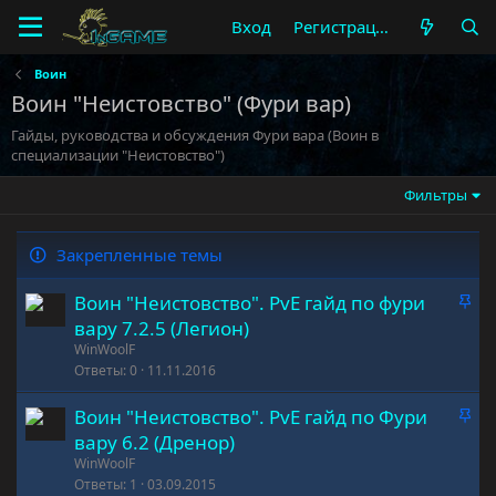
Вход
Регистрация
Воин
Воин "Неистовство" (Фури вар)
Гайды, руководства и обсуждения Фури вара (Воин в
специализации "Неистовство")
Фильтры
Закрепленные темы
З
Воин "Неистовство". PvE гайд по фури
а
вару 7.2.5 (Легион)
к
WinWoolF
р
Ответы
0
11.11.2016
е
З
Воин "Неистовство". PvE гайд по Фури
п
а
л
вару 6.2 (Дренор)
к
е
WinWoolF
р
Ответы
1
03.09.2015
н