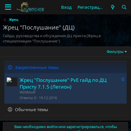
Вход
Регистрация
Жрец
Жрец "Послушание" (ДЦ)
Гайды, руководства и обсуждения ДЦ приста (Жрец в
специализации "Послушание")
Фильтры
Закрепленные темы
З
Жрец "Послушание" PvE гайд по ДЦ
а
Присту 7.1.5 (Легион)
к
WinWoolF
р
Ответы
0
19.12.2016
е
Обычные темы
п
л
е
Вам необходимо войти или зарегистрироваться, чтобы
н