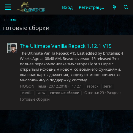
Вход
Регистрация
Теги
готовые сборки
The Ultimate Vanilla Repack 1.12.1 V15
The Ultimate Vanilla Repack V15 Last edited by brotalnia; 4
Weeks Ago at 08:48 AM. Reason: version 15 released Это
полная перекомпоновка эмулятора Light's Hope с
открытым исходным кодом, со всеми его функциями,
включая карты движения, защиту от мошенничества,
многоязычную поддержку, систему...
HOGON
Тема
20.12.2018
1.12.1
repack
serer
Ответы: 23
Раздел:
vanilla
wow
готовые
сборки
Готовые сборки