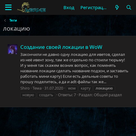
Вход
Регистрация
Теги
локацию
Создание своей локации в WoW
Закончили не давно одну локацию для иветов, сделал
из неё ивент зону, там же отдельно по стоили тюрьму!
И у меня так скажем возник вопрос, как поменять
название локации сделать название подзон, и заставить
работать мини карту) Если есть дельные советы то
прошу поделитесь, а да и adt-файлы так же...
Shiro
Тема
31.07.2020
wow
карту
локацию
Ответы: 7
Раздел:
Общий раздел
новую
создать