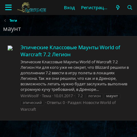
Вход
Регистрация
Теги
маунт
Эпические Классовые Маунты World of
Warcraft 7.2 Легион
Эпические Классовые Маунты World of Warcraft 7.2
Легион Ни для кого уже не секрет, что Blizzard решили в
дополнении 7.2 ввести в игру полеты в локациях
Легиона. Так же они решили, что как и в Дреноре,
возможность летать нужно будет заслужить выполнив
огромную кучу требований, в Дреноре...
WinWoolF
Тема
10.01.2017
7.2
легион
маунт
Ответы: 0
Раздел:
Новости World of
эпический
Warcraft