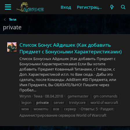
Вход
Регистрация
Теги
private
Список Бонус Айдишек (Как добавить
Предмет с Бонусными Характеристиками)
Список Бонусных Айдишек (Как добавить Предмет с
Бонусными Характеристиками) Если Вы хотите
добавить Предмет Кованный Титанами, с Гнёздом, с
Доп. Характеристикой и.т.п. то Вам сюда. - Дабы это
сделать, после Команды .AddItem #ID Предмета, или
Имя Предмета, Вы ОБЯЗАТЕЛЬНО! Пишите через
Пробел...
Wrynn
Тема
08.04.2018
gamemaster
gm commands
legion
private
server
trinitycore
world of warcraft
Ответы: 5
Раздел:
wow
wowemu
вов
сервер
Администрирование серверов World of Warcraft