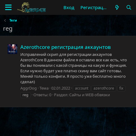
Вход
Регистрация
Теги
reg
Azerothcore регистрация аккаунтов
Исправлений скрип для регистрации аккаунтов
AzerothCore В данном файле я оставлю все как есть, что
бы вы понимали с какой страницы на какую и функция.
Если нужно будет уже платно скину вам сайт готовы.
Меняй только конфиги. Я просто уже бесплатно много
сделал)
AggrDog
Тема
02.01.2022
account
azerothcore
fix
Ответы: 0
Раздел:
Сайты и WEB обвязки
reg