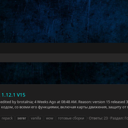
 1.12.1 V15
t edited by brotalnia; 4 Weeks Ago at 08:48 AM. Reason: version 15 rele
м кодом, со всеми его функциями, включая карты движения, защиту 
Ответы: 23
Раздел:
Г
repack
serer
vanilla
wow
готовые сборки