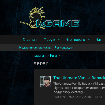
Главная
Форум
Что нового
Чат
Недавняя активность
Регистрация
Главная
Теги
serer
The Ultimate Vanilla Repack
The Ultimate Vanilla Repack V15 Las
Light's Hope с открытым исходны
поддержку, систему...
HOGON
Тема
20.12.2018
1.12.1