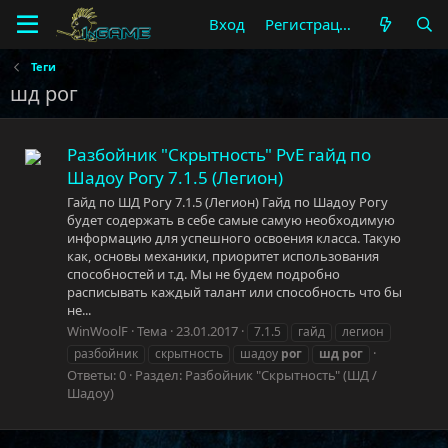
Вход
Регистрация
Теги
шд рог
Разбойник "Скрытность" PvE гайд по
Шадоу Рогу 7.1.5 (Легион)
Гайд по ШД Рогу 7.1.5 (Легион) Гайд по Шадоу Рогу
будет содержать в себе самые самую необходимую
информацию для успешного освоения класса. Такую
как, основы механики, приоритет использования
способностей и т.д. Мы не будем подробно
расписывать каждый талант или способность что бы
не...
WinWoolF
Тема
23.01.2017
7.1.5
гайд
легион
разбойник
скрытность
шадоу
рог
шд
рог
Ответы: 0
Раздел:
Разбойник "Скрытность" (ШД /
Шадоу)