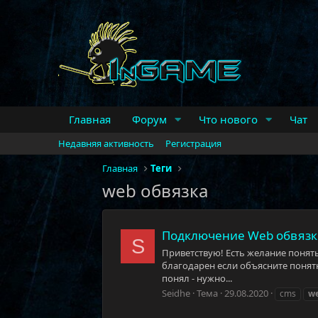
Главная
Форум
Что нового
Чат
Недавняя активность
Регистрация
Главная
Теги
web обвязка
Подключение Web обвяз
S
Приветствую! Есть желание понять 
благодарен если объясните понятны
понял - нужно...
Seidhe
Тема
29.08.2020
cms
w