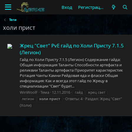
Вход
Регистрация
Теги
холи прист
Жрец "Свет" PvE гайд по Холи Присту 7.1.5
(Легион)
Гайд по Холи Присту 7.1.5 (Легион) Содержание гайда:
Общая информация Таланты Способности артефакта и
реликвии Таланты артефакта Приоритет характеристик
Ротация Чанты Камни Рейдовая еда и фласки Общая
информация: Как и всегда этот гайд по Жрецу в
специализации "Свет" будет...
WinWoolF
Тема
12.11.2016
гайд
жрец свет
Ответы: 4
Раздел:
Жрец "Свет"
легион
холи
прист
(Холи)