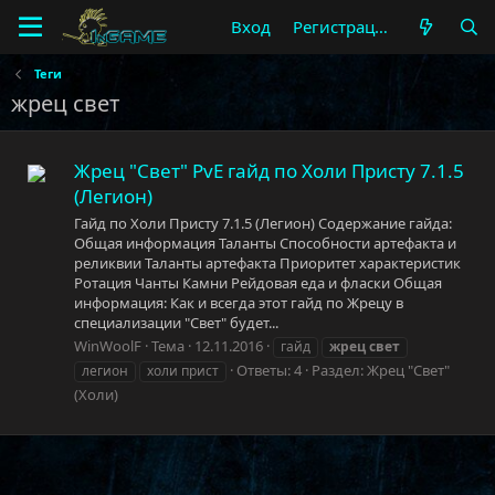
Вход
Регистрация
Теги
жрец свет
Жрец "Свет" PvE гайд по Холи Присту 7.1.5
(Легион)
Гайд по Холи Присту 7.1.5 (Легион) Содержание гайда:
Общая информация Таланты Способности артефакта и
реликвии Таланты артефакта Приоритет характеристик
Ротация Чанты Камни Рейдовая еда и фласки Общая
информация: Как и всегда этот гайд по Жрецу в
специализации "Свет" будет...
WinWoolF
Тема
12.11.2016
гайд
жрец
свет
Ответы: 4
Раздел:
Жрец "Свет"
легион
холи прист
(Холи)