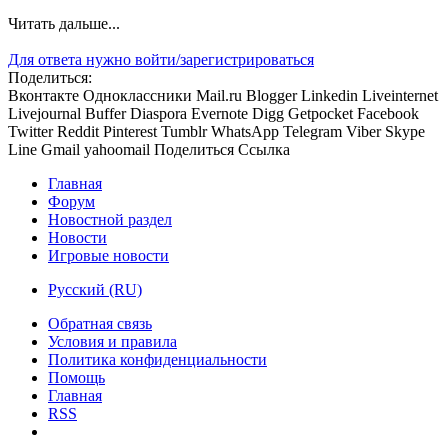
Читать дальше...
Для ответа нужно войти/зарегистрироваться
Поделиться:
Вконтакте
Одноклассники
Mail.ru
Blogger
Linkedin
Liveinternet
Livejournal
Buffer
Diaspora
Evernote
Digg
Getpocket
Facebook
Twitter
Reddit
Pinterest
Tumblr
WhatsApp
Telegram
Viber
Skype
Line
Gmail
yahoomail
Поделиться
Ссылка
Главная
Форум
Новостной раздел
Новости
Игровые новости
Русский (RU)
Обратная связь
Условия и правила
Политика конфиденциальности
Помощь
Главная
RSS