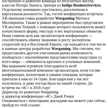
построении и развитии команды из бесплатных мастер-
классов Питера Льюиса, тренера из
Indigo BusinessServices
.
Отдельному вниманию удостоились дополненная и
виртуальная реальности. Так, гостей конференции встречала
AR-проекция главы разработки
Wargaming
Матиаса
Миллиринна. Также в рамках мероприятии был представлен
VR-костюм Teslasuit, с помощью которого пользователь может
почувствовать форму, текстуру и вес виртуальных объектов.
Наша главная цель как организаторов конференции —
способствовать обмену знаниями и росту экспертизы
создателей игр в Восточной Европе, где находятся в том числе
и важные центры разработки
Wargaming
. Мы считаем, что
предоставлять другим участникам рынка возможность
пообщаться с опытнейшими представителями индустрии со
всего мира — обязанность крупных и успешных компаний.
Мы выражаем огромную благодарность всей
многонациональной компании организаторов, всем гостям
конференции, волонтерам и нашим спикерам, которые
приехали к нам из 14 стран. Благодаря вам у нас все
получилось, и даже погода была на нашей стороне. До
встречи на «4С» в 2018 году!
Директор по развитию Wargaming
и директор конференции «4С» Джей Рэнки
Ознакомиться с некоторыми докладами вы можете уже сейчас,
пройдя по этой ссылке.​