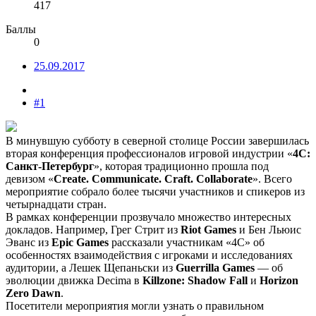
417
Баллы
0
25.09.2017
#1
В минувшую субботу в северной столице России завершилась
вторая конференция профессионалов игровой индустрии «
4С:
Санкт-Петербург
», которая традиционно прошла под
девизом «
Create. Communicate. Craft. Collaborate
». Всего
мероприятие собрало более тысячи участников и спикеров из
четырнадцати стран.
В рамках конференции прозвучало множество интересных
докладов. Например, Грег Стрит из
Riot Games
и Бен Льюис
Эванс из
Epic Games
рассказали участникам «4С» об
особенностях взаимодействия с игроками и исследованиях
аудитории, а Лешек Щепаньски из
Guerrilla Games
— об
эволюции движка Decima в
Killzone: Shadow Fall
и
Horizon
Zero Dawn
.
Посетители мероприятия могли узнать о правильном