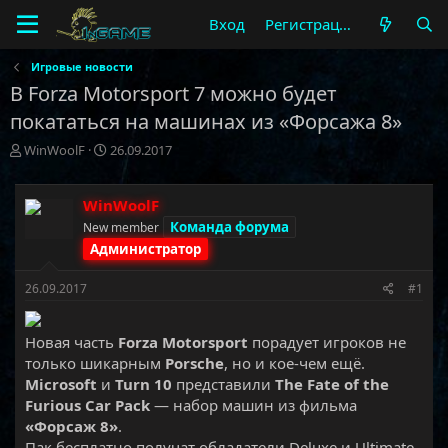
Вход
Регистрация
Игровые новости
В Forza Motorsport 7 можно будет
покататься на машинах из «Форсажа 8»
А
Д
WinWoolF
26.09.2017
в
а
т
т
о
а
WinWoolF
р
н
Команда форума
New member
т
а
Администратор
е
ч
м
а
26.09.2017
#1
ы
л
а
Новая часть
Forza Motorsport
порадует игроков не
только шикарным
Porsche
, но и кое-чем ещё.
Microsoft
и
Turn 10
представили
The Fate of the
Furious Car Pack
— набор машин из фильма
«Форсаж 8»
.
Пак бесплатно получат обладатели Deluxe и Ultimate