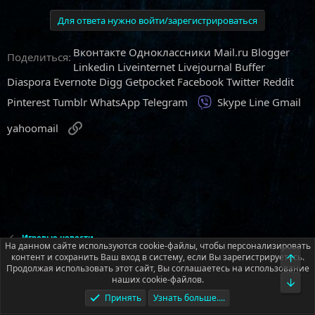
Для ответа нужно войти/зарегистрироваться
Вконтакте
Одноклассники
Mail.ru
Blogger
Поделиться:
Linkedin
Liveinternet
Livejournal
Buffer
Diaspora
Evernote
Digg
Getpocket
Facebook
Twitter
Reddit
Viber
Pinterest
Tumblr
WhatsApp
Telegram
Skype
Line
Gmail
Ссылка
yahoomail
Игровые новости
На данном сайте используются cookie-файлы, чтобы персонализировать
контент и сохранить Ваш вход в систему, если Вы зарегистрируетесь.
Верх
Продолжая использовать этот сайт, Вы соглашаетесь на использование
Русский (RU)
наших cookie-файлов.
Низ
Обратная связь
Условия и правила
Принять
Узнать больше....
Политика конфиденциальности
Помощь
Главная
R
S