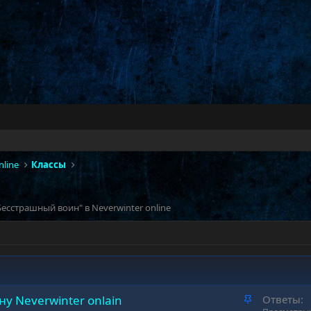
nline
Классы
есстрашный воин" в Neverwinter online
З
у Neverwinter onlain
Ответы