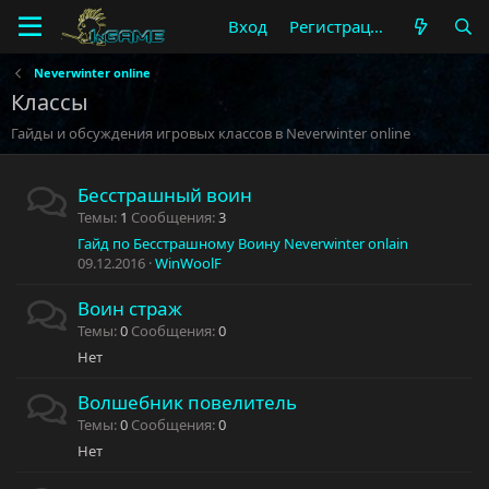
Вход
Регистрация
Neverwinter online
Классы
Гайды и обсуждения игровых классов в Neverwinter online
Бесстрашный воин
Темы
1
Сообщения
3
Гайд по Бесстрашному Воину Neverwinter onlain
09.12.2016
WinWoolF
Воин страж
Темы
0
Сообщения
0
Нет
Волшебник повелитель
Темы
0
Сообщения
0
Нет