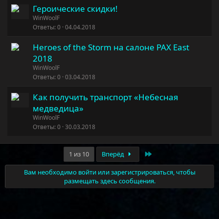
Героические скидки!
WinWoolF
Ответы
0
04.04.2018
Heroes of the Storm на салоне PAX East
2018
WinWoolF
Ответы
0
03.04.2018
Как получить транспорт «Небесная
медведица»
WinWoolF
Ответы
0
30.03.2018
Последняя
1 из 10
Вперёд
Вам необходимо войти или зарегистрироваться, чтобы
размещать здесь сообщения.