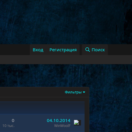
Вход
Регистрация
Поиск
Фильтры
0
04.10.2014
10 тыс.
WinWoolF