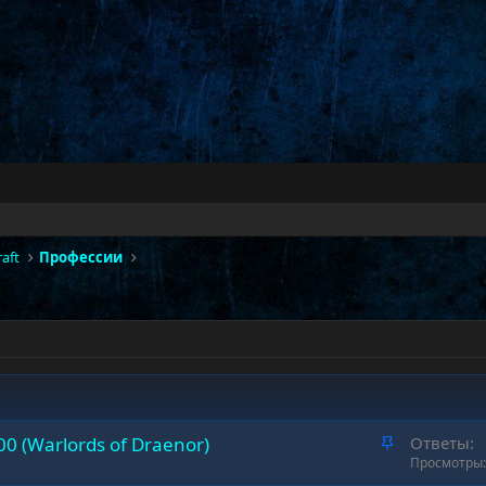
aft
Профессии
З
0 (Warlords of Draenor)
Ответы
а
Просмотры