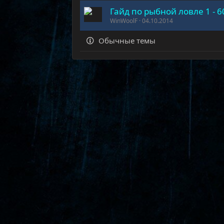
Гайд по рыбной ловле 1 - 
WinWoolF
04.10.2014
Обычные темы