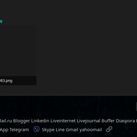
я
83.png
росмотры: 409
ail.ru
Blogger
Linkedin
Liveinternet
Livejournal
Buffer
Diaspora
Viber
Ссылка
sApp
Telegram
Skype
Line
Gmail
yahoomail