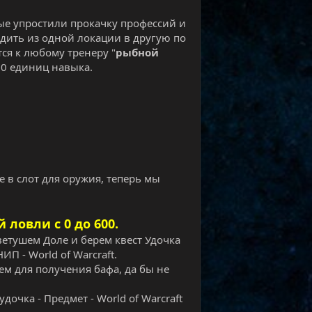
е упростили прокачку профессий и
ходить из одной локации в другую по
тся к любому тренеру "
рыбной
00 единиц навыка.
е в слот для оружия, теперь мы
ловли с 0 до 600.
етушем Доле и берем квест Удочка
ИП - World of Warcraft.
аем для получения бафа, да бы не
очка - Предмет - World of Warcraft