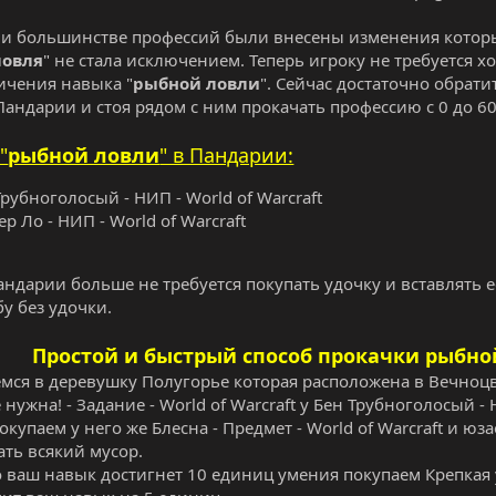
и большинстве профессий были внесены изменения которы
ловля
" не стала исключением. Теперь игроку не требуется 
ичения навыка "
рыбной ловли
". Сейчас достаточно обрати
 Пандарии и стоя рядом с ним прокачать профессию с 0 до 6
"
рыбной ловли
" в Пандарии:
Трубноголосый - НИП - World of Warcraft
р Ло - НИП - World of Warcraft
Пандарии больше не требуется покупать удочку и вставлять е
у без удочки.
Простой и быстрый способ прокачки рыбной 
мся в деревушку Полугорье которая расположена в Вечноцв
нужна! - Задание - World of Warcraft у Бен Трубноголосый - Н
окупаем у него же Блесна - Предмет - World of Warcraft и юз
ть всякий мусор.
о ваш навык достигнет 10 единиц умения покупаем Крепкая уд