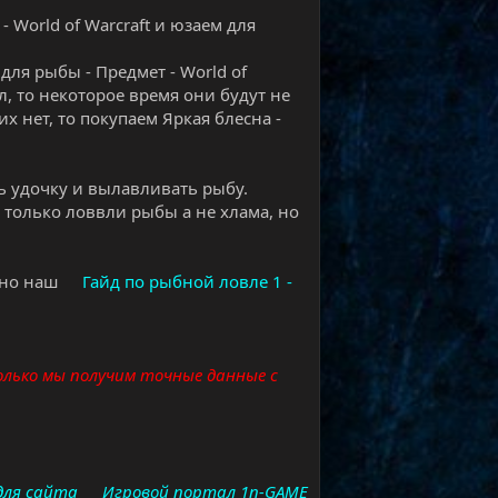
World of Warcraft и юзаем для
ля рыбы - Предмет - World of
ил, то некоторое время они будут не
х нет, то покупаем Яркая блесна -
ть удочку и вылавливать рыбу.
 только ловвли рыбы а не хлама, но
чно наш
Гайд по рыбной ловле 1 -
только мы получим точные данные с
 для сайта
Игровой портал 1n-GAME