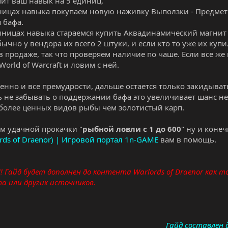
чит ваш навык на 5 единиц.
ницах навыка покупаем новую наживку Выползки - Предмет - 
 бафа.
иницах навыка стараемся купить Аквадинамический магнит д
бычно у вендора их всего 2 штуки, и если кто то уже их куп
 продаже, так что проверяем наличие по чаше. Если все же и
World of Warcraft и ловим с ней.
венно и все премудрости, дальше остается только закидыва
ь не забывать о поддержании бафа это увеличивает шанс не
более ценных видов рыбы чем золотистый карп.
м удачной прокачки "
рыбной ловли с 1 до 600
" ну и коне
ords of Draenor) | Игровой портал 1n-GAME
вам в помощь.
! Гайд будет дополнен до контента Warlords of Draenor как 
а или других источников.
Гайд составлен