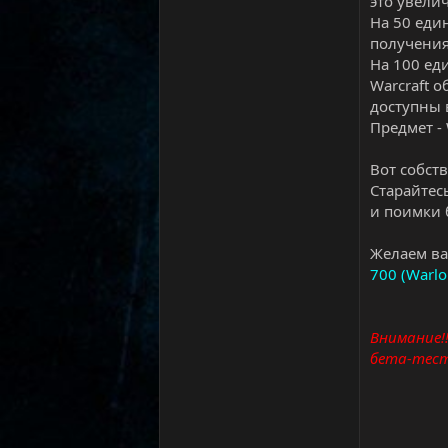
это увели
На 50 еди
получения
На 100 ед
Warcraft о
доступны в
Предмет - 
Вот собст
Старайтес
и поимки 
Желаем ва
700 (Warl
Внимание!!
бета-тест