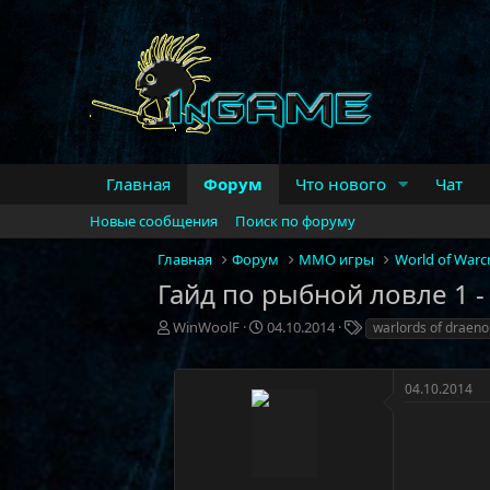
Главная
Форум
Что нового
Чат
Новые сообщения
Поиск по форуму
Главная
Форум
MMO игры
World of Warcr
Гайд по рыбной ловле 1 - 
А
Д
Т
WinWoolF
04.10.2014
warlords of draeno
в
а
е
т
т
г
о
а
и
04.10.2014
р
н
т
а
е
ч
м
а
ы
л