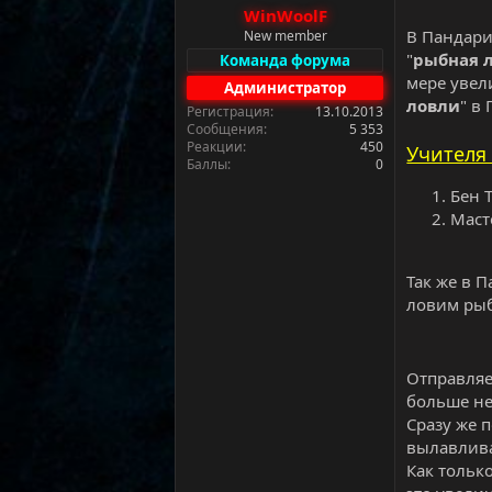
а
WinWoolF
В Пандари
New member
"
рыбная 
Команда форума
мере увел
Администратор
ловли
" в
Регистрация
13.10.2013
Сообщения
5 353
Реакции
450
Учителя 
Баллы
0
Бен 
Масте
Так же в 
ловим рыб
Отправляе
больше не 
Сразу же п
вылавлива
Как тольк