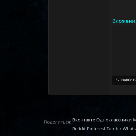
Вложени
5238a80619
73,1 КБ · П
Вконтакте
Одноклассники
M
Поделиться:
Reddit
Pinterest
Tumblr
What