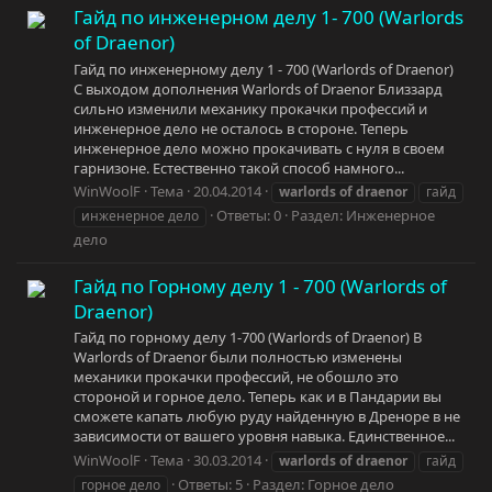
Гайд по инженерном делу 1- 700 (Warlords
of Draenor)
Гайд по инженерному делу 1 - 700 (Warlords of Draenor)
С выходом дополнения Warlords of Draenor Близзард
сильно изменили механику прокачки профессий и
инженерное дело не осталось в стороне. Теперь
инженерное дело можно прокачивать с нуля в своем
гарнизоне. Естественно такой способ намного...
WinWoolF
Тема
20.04.2014
warlords
of
draenor
гайд
Ответы: 0
Раздел:
Инженерное
инженерное дело
дело
Гайд по Горному делу 1 - 700 (Warlords of
Draenor)
Гайд по горному делу 1-700 (Warlords of Draenor) В
Warlords of Draenor были полностью изменены
механики прокачки профессий, не обошло это
стороной и горное дело. Теперь как и в Пандарии вы
сможете капать любую руду найденную в Дреноре в не
зависимости от вашего уровня навыка. Единственное...
WinWoolF
Тема
30.03.2014
warlords
of
draenor
гайд
Ответы: 5
Раздел:
Горное дело
горное дело