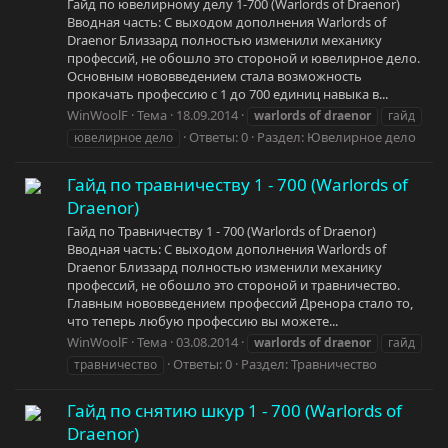
Гайд по ювелирному делу 1-700 (Warlords of Draenor)
Вводная часть: С выходом дополнения Warlords of
Draenor Близзард полностью изменили механику
профессий, не обошло это стороной и ювелирное дело.
Основным нововведением стала возможность
прокачать профессию с 1 до 700 единиц навыка в...
WinWoolF
Тема
18.09.2014
warlords
of
draenor
гайд
Ответы: 0
Раздел:
Ювелирное дело
ювелирное дело
Гайд по травничеству 1 - 700 (Warlords of
Draenor)
Гайд по Травничеству 1 - 700 (Warlords of Draenor)
Вводная часть: С выходом дополнения Warlords of
Draenor Близзард полностью изменили механику
профессий, не обошло это стороной и травничество.
Главным нововведением профессий Дренора стало то,
что теперь любую профессию вы можете...
WinWoolF
Тема
03.08.2014
warlords
of
draenor
гайд
Ответы: 0
Раздел:
Травничество
травничество
Гайд по снятию шкур 1 - 700 (Warlords of
Draenor)