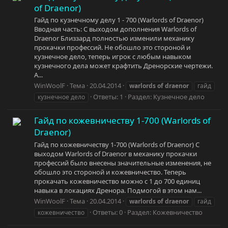
of Draenor)
Гайд по кузнечному делу 1 - 700 (Warlords of Draenor)
Вводная часть: С выходом дополнения Warlords of
Draenor Близзард полностью изменили механику
прокачки профессий. Не обошло это стороной и
кузнечное дело, теперь игрок с любым навыком
кузнечного дела может крафтить Дренорские чертежи.
А...
WinWoolF
Тема
20.04.2014
warlords
of
draenor
гайд
Ответы: 1
Раздел:
Кузнечное дело
кузнечное дело
Гайд по кожевничеству 1-700 (Warlords of
Draenor)
Гайд по кожевничеству 1-700 (Warlords of Draenor) С
выходом Warlords of Draenor в механику прокачки
профессий было внесены значительные изменения, не
обошло это стороной и кожевничество. Теперь
прокачать кожевничество можно с 1 до 700 единиц
навыка в локациях Дренора. Подмогой в этом нам...
WinWoolF
Тема
20.04.2014
warlords
of
draenor
гайд
Ответы: 0
Раздел:
Кожевничество
кожевничество