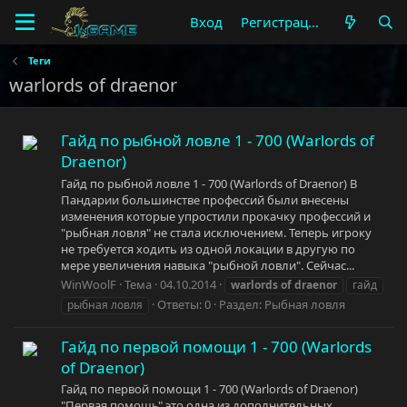
Вход
Регистрация
Теги
warlords of draenor
Гайд по рыбной ловле 1 - 700 (Warlords of
Draenor)
Гайд по рыбной ловле 1 - 700 (Warlords of Draenor) В
Пандарии большинстве профессий были внесены
изменения которые упростили прокачку профессий и
"рыбная ловля" не стала исключением. Теперь игроку
не требуется ходить из одной локации в другую по
мере увеличения навыка "рыбной ловли". Сейчас...
WinWoolF
Тема
04.10.2014
warlords
of
draenor
гайд
Ответы: 0
Раздел:
Рыбная ловля
рыбная ловля
Гайд по первой помощи 1 - 700 (Warlords
of Draenor)
Гайд по первой помощи 1 - 700 (Warlords of Draenor)
"Первая помощь" это одна из дополнительных