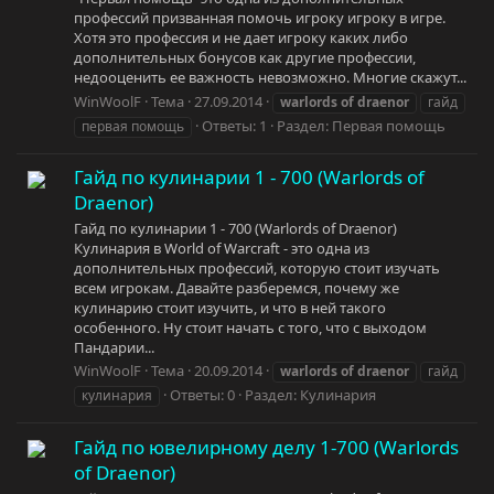
профессий призванная помочь игроку игроку в игре.
Хотя это профессия и не дает игроку каких либо
дополнительных бонусов как другие профессии,
недооценить ее важность невозможно. Многие скажут...
WinWoolF
Тема
27.09.2014
warlords
of
draenor
гайд
Ответы: 1
Раздел:
Первая помощь
первая помощь
Гайд по кулинарии 1 - 700 (Warlords of
Draenor)
Гайд по кулинарии 1 - 700 (Warlords of Draenor)
Кулинария в World of Warcraft - это одна из
дополнительных профессий, которую стоит изучать
всем игрокам. Давайте разберемся, почему же
кулинарию стоит изучить, и что в ней такого
особенного. Ну стоит начать с того, что с выходом
Пандарии...
WinWoolF
Тема
20.09.2014
warlords
of
draenor
гайд
Ответы: 0
Раздел:
Кулинария
кулинария
Гайд по ювелирному делу 1-700 (Warlords
of Draenor)