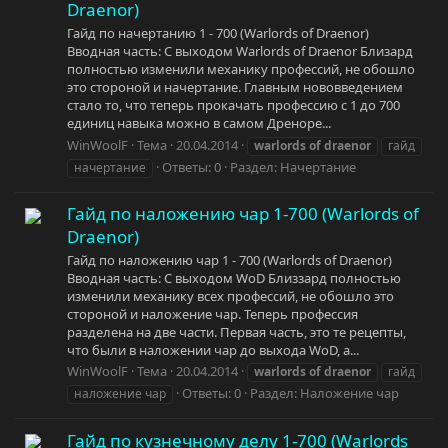
Draenor)
Гайд по начертанию 1 - 700 (Warlords of Draenor)
Вводная часть: С выходом Warlords of Draenor Близард
полностью изменили механику профессий, не обошло
это стороной и начертание. Главным нововведением
стало то, что теперь прокачать профессию с 1 до 700
единиц навыка можно в самом Дреноре...
WinWoolF
Тема
20.04.2014
warlords
of
draenor
гайд
Ответы: 0
Раздел:
Начертание
начертание
Гайд по наложению чар 1-700 (Warlords of
Draenor)
Гайд по наложению чар 1 - 700 (Warlords of Draenor)
Вводная часть: С выходом WoD Близзард полностью
изменили механику всех профессий, не обошло это
стороной и наложение чар. Теперь профессия
разделена на две части. Первая часть, это те рецепты,
что были в наложении чар до выхода WoD, а...
WinWoolF
Тема
20.04.2014
warlords
of
draenor
гайд
Ответы: 0
Раздел:
Наложение чар
наложение чар
Гайд по кузнечному делу 1-700 (Warlords