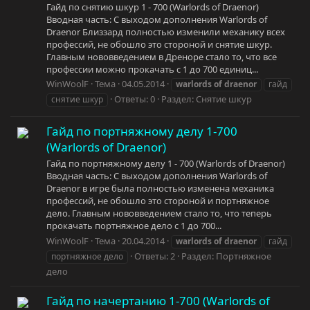
Гайд по снятию шкур 1 - 700 (Warlords of Draenor)
Вводная часть: С выходом дополнения Warlords of
Draenor Близзард полностью изменили механику всех
профессий, не обошло это стороной и снятие шкур.
Главным нововведением в Дреноре стало то, что все
профессии можно прокачать с 1 до 700 единиц...
WinWoolF
Тема
04.05.2014
warlords
of
draenor
гайд
Ответы: 0
Раздел:
Снятие шкур
снятие шкур
Гайд по портняжному делу 1-700
(Warlords of Draenor)
Гайд по портняжному делу 1 - 700 (Warlords of Draenor)
Вводная часть: С выходом дополнения Warlords of
Draenor в игре была полностью изменена механика
профессий, не обошло это стороной и портняжное
дело. Главным нововведением стало то, что теперь
прокачать портняжное дело с 1 до 700...
WinWoolF
Тема
20.04.2014
warlords
of
draenor
гайд
Ответы: 2
Раздел:
Портняжное
портняжное дело
дело
Гайд по начертанию 1-700 (Warlords of