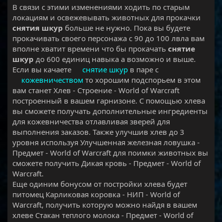
В связи с этими изменениями ходить по старым
локациям и освежевывать животных для прокачки
снятия шкур
больше не нужно. Пока вы будете
прокачивать своего персонажа с 90 до 100 лвла вам
вполне хватит времени что бы прокачать
снятие
шкур
до 600 единиц навыка а возможно и выше.
Если вы качаете
снятие шкур
в паре с
кожевничеством
то хорошим подспорьем в этом
вам станет Хлев - Строение - World of Warcraft
построенный в вашем гарнизоне. С помощью хлева
вы сможете получать дополнительные ингредиенты
для кожевничества отлавливая зверей для
выполнения заказов. Также улучшив хлев до 3
уровня используя Улучшенная железная ловушка -
Предмет - World of Warcraft для поимки животных вы
сможете получить Дикая кровь - Предмет - World of
Warcraft.
Еще одиним бонусом от постройки хлева будет
питомец Карликовая коровка - НИП - World of
Warcraft, получить которую можно найдя в вашем
хлеве Стакан теплого молока - Предмет - World of