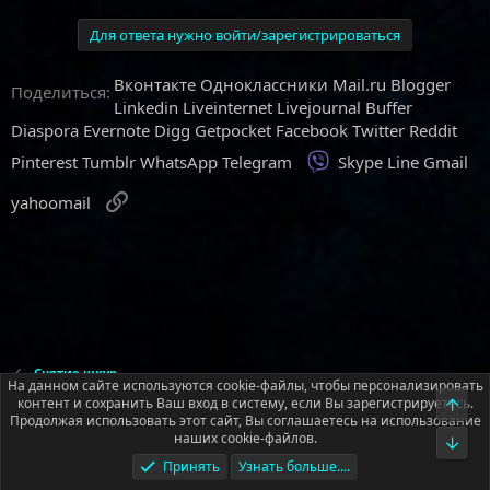
Для ответа нужно войти/зарегистрироваться
Вконтакте
Одноклассники
Mail.ru
Blogger
Поделиться:
Linkedin
Liveinternet
Livejournal
Buffer
Diaspora
Evernote
Digg
Getpocket
Facebook
Twitter
Reddit
Viber
Pinterest
Tumblr
WhatsApp
Telegram
Skype
Line
Gmail
Ссылка
yahoomail
Снятие шкур
На данном сайте используются cookie-файлы, чтобы персонализировать
контент и сохранить Ваш вход в систему, если Вы зарегистрируетесь.
Верх
Продолжая использовать этот сайт, Вы соглашаетесь на использование
Русский (RU)
наших cookie-файлов.
Низ
Условия и правила
Политика конфиденциальности
Помощь
Принять
Узнать больше....
Главная
R
S