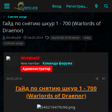
Вход
Регистрация
Снятие шкур
Гайд по снятию шкур 1 - 700 (Warlords of
Draenor)
А
Д
Т
WinWoolF
04.05.2014
warlords of draenor
гайд
в
а
е
снятие шкур
т
т
г
о
а
и
р
н
WinWoolF
т
а
Команда форума
New member
е
ч
м
Администратор
а
ы
л
а
04.05.2014
#1
Гайд по снятию шкур 1 - 700
(Warlords of Draenor)