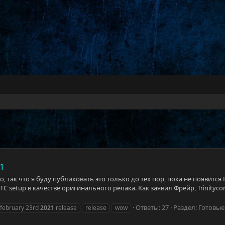
21
 так что я буду публиковать это только до тех пор, пока не появится F
C setup в качестве оригинального репака. Как заявил Фрейр, Trinityc
Ответы: 27
Раздел:
Готовые
february 23rd
2021
release
release
wow