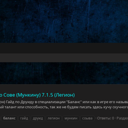
о Сове (Мункину) 7.1.5 (Легион)
ион) Гайд по Друиду в специализации "Баланс" или как в игре его назы
 талант или способность, так же не будем писать здесь кучу скучног
Ответы: 0
Разде
баланс
гайд
друид
легион
мункин
соыва