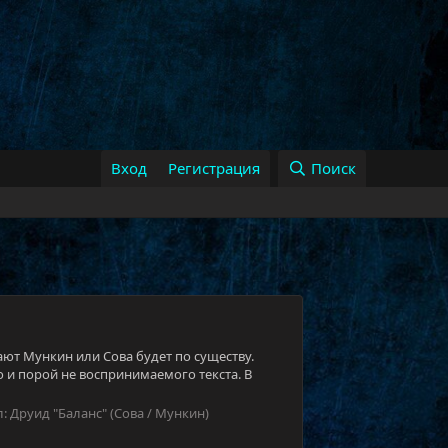
Вход
Регистрация
Поиск
вают Мункин или Сова будет по существу.
о и порой не воспринимаемого текста. В
л:
Друид "Баланс" (Сова / Мункин)