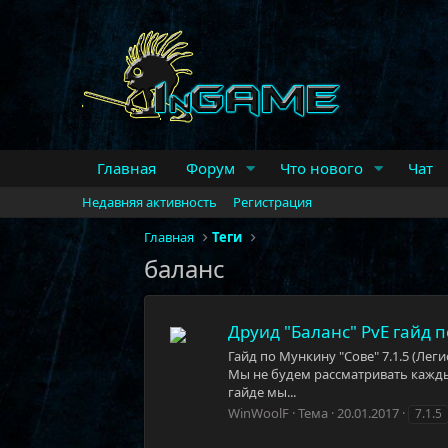
Главная
Форум
Что нового
Чат
Недавняя активность
Регистрация
Главная
Теги
баланс
Друид "Баланс" PvE гайд п
Гайд по Мункину "Сове" 7.1.5 (Лег
Мы не будем рассматривать каждый
гайде мы...
WinWoolF
Тема
20.01.2017
7.1.5