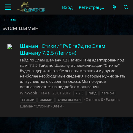
Вход
Регистрация
Теги
элем шаман
Шаман "Стихии" PvE гайд по Элем
Шаману 7.2.5 (Легион)
Гайд по Элем Шаману 7.2 Легион Гайд адаптирован под
патч 7.2.5. Гайд по Шаману в специализации "Стихии"
будет содержать в себе основы механики и другие
наиболее необходимые сведения, которые нужно знать
для успешного освоения класса. Мы не будем
останавливаться на подробном описании...
WinWoolF
Тема
23.01.2017
7.2.5
гайд
легион
Ответы: 0
Раздел:
стихии
шаман
элем
шаман
Шаман "Стихии" (Элем)