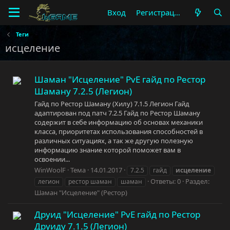
Вход
Регистрация
Теги
исцеление
Шаман "Исцеление" PvE гайд по Рестор
Шаману 7.2.5 (Легион)
Гайд по Рестор Шаману (Хилу) 7.1.5 Легион Гайд
адаптирован под патч 7.2.5 Гайд по Рестор Шаману
содержит в себе информацию об основах механики
класса, приоритетах использования способностей в
различных ситуациях, а так же другую полезную
информацию знание которой поможет вам в
освоении...
WinWoolF
Тема
14.01.2017
7.2.5
гайд
исцеление
Ответы: 0
Раздел:
легион
рестор шаман
шаман
Шаман "Исцеление" (Рестор)
Друид "Исцеление" PvE гайд по Рестор
Друиду 7.1.5 (Легион)