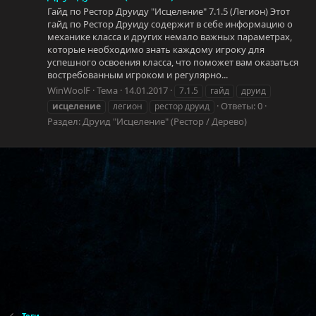
Гайд по Рестор Друиду "Исцеление" 7.1.5 (Легион) Этот
гайд по Рестор Друиду содержит в себе информацию о
механике класса и других немало важных параметрах,
которые необходимо знать каждому игроку для
успешного освоения класса, что поможет вам оказаться
востребованным игроком и регулярно...
WinWoolF
Тема
14.01.2017
7.1.5
гайд
друид
Ответы: 0
исцеление
легион
рестор друид
Раздел:
Друид "Исцеление" (Рестор / Дерево)
Теги