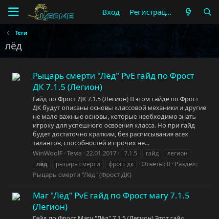
Вход
Регистрация
Теги
лёд
Рыцарь смерти "Лёд" PvE гайд по Фрост
ДК 7.1.5 (Легион)
Гайд по Фрост ДК 7.1.5 (Легион) В этом гайде по Фрост
ДК будут описаны основы классовой механики и другие
не мало важные основы, которые необходимо знать
игроку для успешного освоения класса. Но при гайд
будет достаточно кратким, без расписывания всех
талантов, способностей и прочих не...
WinWoolF
Тема
22.01.2017
7.1.5
гайд
легион
Ответы: 0
Раздел:
лёд
рыцарь смерти
фрост дк
Рыцарь смерти "Лёд" (Фрост ДК)
Маг "Лёд" PvE гайд по Фрост магу 7.1.5
(Легион)
Гайд по Фрост Магу "Лёд" 7.1.5 (Легион) Этот гайд