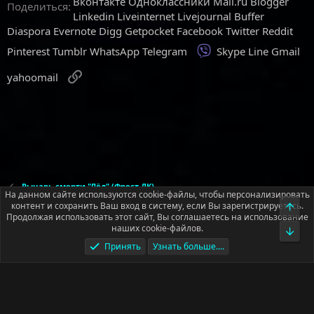
Вконтакте
Одноклассники
Mail.ru
Blogger
Поделиться:
Linkedin
Liveinternet
Livejournal
Buffer
Diaspora
Evernote
Digg
Getpocket
Facebook
Twitter
Reddit
Viber
Pinterest
Tumblr
WhatsApp
Telegram
Skype
Line
Gmail
Ссылка
yahoomail
Рыцарь смерти "Лёд" (Фрост ДК)
На данном сайте используются cookie-файлы, чтобы персонализировать
контент и сохранить Ваш вход в систему, если Вы зарегистрируетесь.
Верх
Продолжая использовать этот сайт, Вы соглашаетесь на использование
Русский (RU)
наших cookie-файлов.
Низ
Условия и правила
Политика конфиденциальности
Помощь
Принять
Узнать больше....
Главная
R
S
S