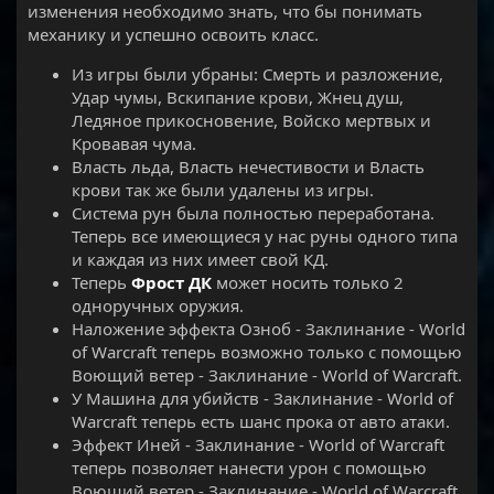
изменения необходимо знать, что бы понимать
механику и успешно освоить класс.
Из игры были убраны: Смерть и разложение,
Удар чумы, Вскипание крови, Жнец душ,
Ледяное прикосновение, Войско мертвых и
Кровавая чума.
Власть льда, Власть нечестивости и Власть
крови так же были удалены из игры.
Система рун была полностью переработана.
Теперь все имеющиеся у нас руны одного типа
и каждая из них имеет свой КД.
Теперь
Фрост ДК
может носить только 2
одноручных оружия.
Наложение эффекта Озноб - Заклинание - World
of Warcraft теперь возможно только с помощью
Воющий ветер - Заклинание - World of Warcraft.
У Машина для убийств - Заклинание - World of
Warcraft теперь есть шанс прока от авто атаки.
Эффект Иней - Заклинание - World of Warcraft
теперь позволяет нанести урон с помощью
Воющий ветер - Заклинание - World of Warcraft