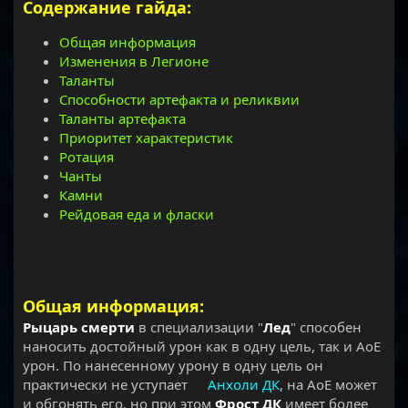
Содержание гайда:
Общая информация
Изменения в Легионе
Таланты
Способности артефакта и реликвии
Таланты артефакта
Приоритет характеристик
Ротация
Чанты
Камни
Рейдовая еда и фласки
Общая информация:
Рыцарь смерти
в специализации "
Лед
" способен
наносить достойный урон как в одну цель, так и АоЕ
урон. По нанесенному урону в одну цель он
практически не уступает
Анхоли ДК
, на АоЕ может
и обгонять его, но при этом
Фрост ДК
имеет более