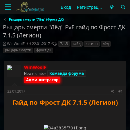
Вход
Регистрация
Рыцарь смерти "Лёд" (Фрост ДК)
Рыцарь смерти "Лёд" PvE гайд по Фрост ДК
7.1.5 (Легион)
А
Д
Т
WinWoolF
22.01.2017
7.1.5
гайд
легион
лёд
в
а
е
рыцарь смерти
фрост дк
т
т
г
о
а
и
р
н
WinWoolF
т
а
Команда форума
New member
е
ч
м
Администратор
а
ы
л
а
22.01.2017
#1
Гайд по Фрост ДК 7.1.5 (Легион)