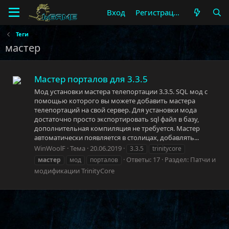
Вход
Регистрация
Теги
мастер
Мастер порталов для 3.3.5
Мод установки мастера телепортации 3.3.5. SQL мод с
помощью которого вы можете добавить мастера
телепортаций на свой сервер. Для установки мода
достаточно просто экспортировать sql файл в базу,
дополнительная компиляция не требуется. Мастер
автоматически появляется в столицах, добавлять...
WinWoolF
Тема
20.06.2019
3.3.5
trinitycore
Ответы: 17
Раздел:
Патчи и
мастер
мод
порталов
модификации TrinityCore