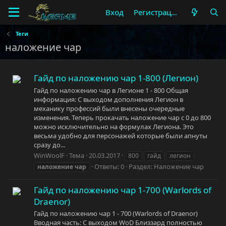
Вход
Регистрация
Теги
наложение чар
Гайд по наложению чар 1-800 (Легион)
Гайд по наложению чар в Легионе 1 - 800 Общая
информация: С выходом дополнения Легион в
механику профессий были внесены очередные
изменения. Теперь прокачать наложение чар с 0 до 800
можно исключительно на формулах Легиона. Это
весьма удобно для персонажей которые были апнуты
сразу до...
WinWoolF
Тема
20.03.2017
800
гайд
легион
Ответы: 0
Раздел:
Наложение чар
наложение
чар
Гайд по наложению чар 1-700 (Warlords of
Draenor)
Гайд по наложению чар 1 - 700 (Warlords of Draenor)
Вводная часть: С выходом WoD Близзард полностью