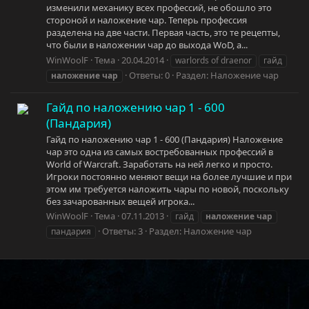
изменили механику всех профессий, не обошло это
стороной и наложение чар. Теперь профессия
разделена на две части. Первая часть, это те рецепты,
что были в наложении чар до выхода WoD, а...
WinWoolF
Тема
20.04.2014
warlords of draenor
гайд
Ответы: 0
Раздел:
Наложение чар
наложение
чар
Гайд по наложению чар 1 - 600
(Пандария)
Гайд по наложению чар 1 - 600 (Пандария) Наложение
чар это одна из самых востребованных профессий в
World of Warcraft. Заработать на ней легко и просто.
Игроки постоянно меняют вещи на более лучшие и при
этом им требуется наложить чары по новой, поскольку
без зачарованных вещей игрока...
WinWoolF
Тема
07.11.2013
гайд
наложение
чар
Ответы: 3
Раздел:
Наложение чар
пандария