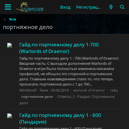
Вход
Регистрация
Теги
портняжное дело
Гайд по портняжному делу 1-700
(Warlords of Draenor)
Гайд по портняжному делу 1 - 700 (Warlords of Draenor)
Вводная часть: С выходом дополнения Warlords of
Draenor в игре была полностью изменена механика
профессий, не обошло это стороной и портняжное
дело. Главным нововведением стало то, что теперь
прокачать портняжное дело с 1 до 700...
WinWoolF
Тема
20.04.2014
warlords of draenor
гайд
Ответы: 2
Раздел:
Портняжное
портняжное
дело
дело
Гайд по портняжному делу 1 - 600
(Пандария)
Гайд по портняжному делу 1 - 600 (Пандария)