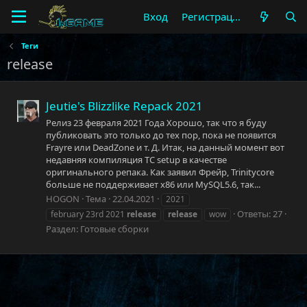
Вход
Регистрация
Теги
release
Jeutie's Blizzlike Repack 2021
Релиз 23 февраля 2021 Года Хорошо, так что я буду
публиковать это только до тех пор, пока не появится
Frayre или DeadZone и т. Д. Итак, на данный момент вот
недавняя компиляция TC setup в качестве
оригинального репака. Как заявил Фрейр, Trinitycore
больше не поддерживает x86 или MySQL5.6, так...
HOGON
Тема
22.04.2021
2021
Ответы: 27
february 23rd 2021
release
release
wow
Раздел:
Готовые сборки