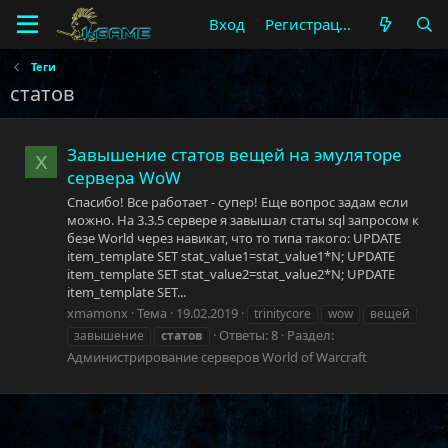
Вход
Регистрация
Теги
статов
Завышение статов вещей на эмуляторе
X
сервера WoW
Спасибо! Все работает - супер! Еще вопрос задам если
можно. На 3.3.5 сервере я завышал статы sql запросом к
безе World через навикат, что то типа такого: UPDATE
item_template SET stat_value1=stat_value1*N; UPDATE
item_template SET stat_value2=stat_value2*N; UPDATE
item_template SET...
xmamonx
Тема
19.02.2019
trinitycore
wow
вещей
Ответы: 8
Раздел:
завышение
статов
Администрирование серверов World of Warcraft