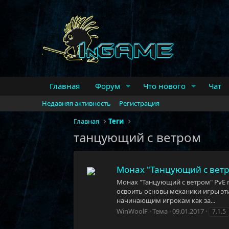
Главная
Форум
Что нового
Чат
Недавняя активность
Регистрация
Главная
Теги
танцующий с ветром
Монах "Танцующий с ветро
Монах "Танцующий с ветром" PvE г
освоить основы механики игры эт
начинающим игрокам как за...
WinWoolF
Тема
09.01.2017
7.1.5