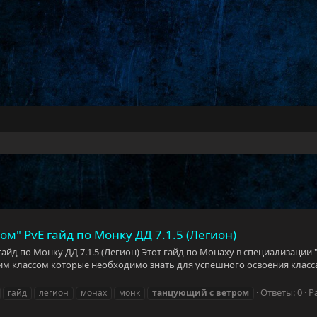
м" PvE гайд по Монку ДД 7.1.5 (Легион)
айд по Монку ДД 7.1.5 (Легион) Этот гайд по Монаху в специализаци
им классом которые необходимо знать для успешного освоения класса
Ответы: 0
Р
гайд
легион
монах
монк
танцующий
с
ветром