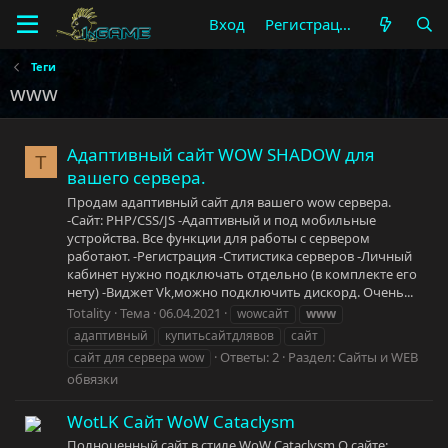
Вход
Регистрация
Теги
www
Адаптивный сайт WOW SHADOW для
T
вашего сервера.
Продам адаптивный сайт для вашего wow сервера.
-Сайт: PHP/CSS/JS -Адаптивный и под мобильные
устройства. Все функции для работы с сервером
работают. -Регистрация -Ститистика серверов -Личный
кабинет нужно подключать отдельно (в комплекте его
нету) -Виджет Vk,можно подключить дискорд. Очень...
Totality
Тема
06.04.2021
wowсайт
www
адаптивный
купитьсайтдлявов
сайт
Ответы: 2
Раздел:
Сайты и WEB
сайт для сервера wow
обвязки
WotLK
Сайт WoW Cataclysm
Полноценный сайт в стиле WoW Cataclysm О сайте: