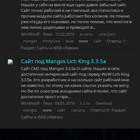
Нашел у себя на винте еще один давно забытый сайт.
Сайт точно рабочий и не глючный, все статистики и
прочие модули сайта работают без косяков. Не помню
уже откуда его скачивал, но точно помню, что многое в
нем лично доделывал и приводил в...
WinWoolF
Тема
15.02.2019
arcemu
cataclysm
Ответы: 1
mangos
trinitycore
wow
www
сайт
Раздел:
Сайты и WEB обвязки
Сайт под Mangos Lich King 3.3.5a
Сайт CMS под Mangos 3.3.5a О сайте: Нашел в сети
достаточно интересный сайт под сервер WoW Lich King
3.3.5a. Кто разработчик и на сколько сайт рабочий мне
не известно, по этому ни каких ссылок указать не могу.
Но бегло осмотрев исходники сайта я понял, что сайт
достаточно прост и при...
WinWoolF
Тема
04.01.2019
3.3.5a
download
Ответы: 9
Раздел:
mangos
www
сайт
скачать
Сайты и WEB обвязки