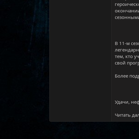
героическ
окончании
сезонными
В 11-м се
легендарн
тем, кто 
свой прог
Более под
Удачи, не
Читать дал