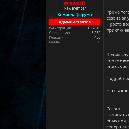
WinWoolF
а
New member
Кроме тог
Команда форума
сезоне за
Администратор
Просто во
Регистрация
13.10.2013
приключе
Сообщения
5 353
Реакции
450
Баллы
0
В этом сл
почте нес
этого, уро
Подробнее
Что такое
Сезоны — 
начинать 
обычном и
совершенс