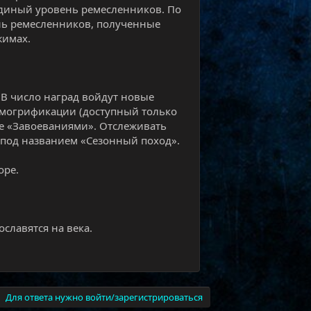
единый уровень ремесленников. По
ень ремесленников, полученные
жимах.
 В число наград войдут новые
смогрификации (доступный только
ные «Завоеваниями». Отслеживать
 под названием «Сезонный поход».
оре.
ославятся на века.
Для ответа нужно войти/зарегистрироваться