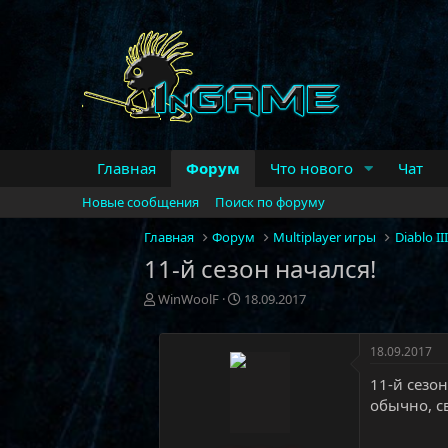
Главная
Форум
Что нового
Чат
Новые сообщения
Поиск по форуму
Главная
Форум
Multiplayer игры
Diablo III
11-й сезон начался!
А
Д
WinWoolF
18.09.2017
в
а
т
т
о
а
18.09.2017
р
н
11-й сезон
т
а
обычно, с
е
ч
м
а
ы
л