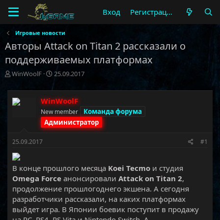
Вход
Регистрация
Игровые новости
Авторы Attack on Titan 2 рассказали о
поддерживаемых платформах
А
Д
WinWoolF
25.09.2017
в
а
т
т
о
а
WinWoolF
р
н
Команда форума
New member
т
а
Администратор
е
ч
м
а
25.09.2017
#1
ы
л
а
В конце прошлого месяца
Koei Tecmo
и студия
Omega Force
анонсировали
Attack on Titan 2
,
продолжение прошлогоднего экшена. А сегодня
разработчики рассказали, на каких платформах
выйдет игра. В Японии боевик поступит в продажу
на PC, PS4, PS Vita и Nintendo Switch. А