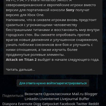
североамериканские и европейские игроки вместо
версии для портативной консоли
Sony
получат
версию для Xbox One.
Напомним, что в сиквеле игрокам вновь предстоит
сразиться с угрожающими человечеству
бесстрашными титанами и восстановить мир внутри
городских стен. Вы сможете опробовать против
врагов новые движения и улучшенное снаряжение,
узнать поближе союзников вне боя и улучшить с
ними отношения, а также изучить более
продвинутые ролевые элементы.
Attack on Titan 2
выйдет в начале следующего года.​
Читать дальше...
Для ответа нужно войти/зарегистрироваться
Вконтакте
Одноклассники
Mail.ru
Blogger
Поделиться:
Linkedin
Liveinternet
Livejournal
Buffer
Diaspora
Evernote
Digg
Getpocket
Facebook
Twitter
Reddit