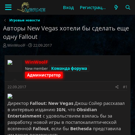
Вход
Регистрация
Игровые новости
Авторы New Vegas хотели бы сделать еще
одну Fallout
А
Д
WinWoolF
22.09.2017
в
а
т
т
о
а
WinWoolF
р
н
Команда форума
New member
т
а
Администратор
е
ч
м
а
22.09.2017
#1
ы
л
а
Директор
Fallout: New Vegas
Джош Сойер рассказал
в интервью изданию
IGN
, что
Obsidian
Entertainment
с удовольствием взялась бы за
разработку новой игры в постапокалиптической
вселенной
Fallout
, если бы
Bethesda
представила
им такую возможность.