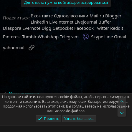
Для ответа нужно войти/зарегистрироваться
Вконтакте
Одноклассники
Mail.ru
Blogger
Поделиться:
Linkedin
Liveinternet
Livejournal
Buffer
Diaspora
Evernote
Digg
Getpocket
Facebook
Twitter
Reddit
Viber
Pinterest
Tumblr
WhatsApp
Telegram
Skype
Line
Gmail
Ссылка
yahoomail
Игровые новости
На данном сайте используются cookie-файлы, чтобы персонализировать
контент и сохранить Ваш вход в систему, если Вы зарегистрируетесь.
Верх
Продолжая использовать этот сайт, Вы соглашаетесь на использование
Русский (RU)
наших cookie-файлов.
Низ
Условия и правила
Политика конфиденциальности
Помощь
Принять
Узнать больше....
Главная
R
S
S